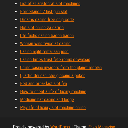
List of all aristocrat slot machines
Borderlands 2 last gun slot
Dreams casino free chip code
Hot slot online za darmo
Ute fuchs casino baden baden
Woman wins twice at casino
Casino night rental san jose
Casino times trust fete remix download
Online casino invaders from the planet moolah
Quadro dei cani che giocano a poker
Bed and breakfast slot fyn
How to cheat a life of luxury machine
Medicine hat casino and lodge
Play life of luxury slot machine online
Proudly powered by
WordPress
|
Theme:
Envo Magazine