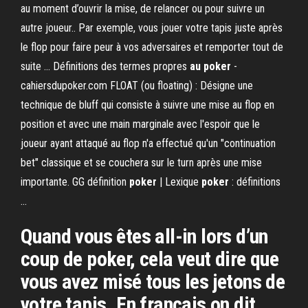
au moment d’ouvrir la mise, de relancer ou pour suivre un
autre joueur.. Par exemple, vous jouer votre tapis juste après
le flop pour faire peur à vos adversaires et remporter tout de
suite ... Définitions des termes propres
au
poker
-
cahiersdupoker.com FLOAT (ou floating) : Désigne une
technique de bluff qui consiste à suivre une mise au flop en
position et avec une main marginale avec l'espoir que le
joueur ayant attaqué au flop n'a effectué qu'un "continuation
bet" classique et se couchera sur le turn après une mise
importante. GG définition
poker
| Lexique
poker
: définitions
...
Quand vous êtes all-in lors d’un
coup de poker, cela veut dire que
vous avez misé tous les jetons de
votre tapis. En français on dit,