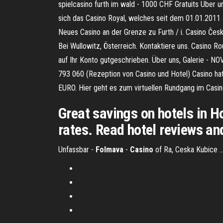
spielcasino furth im wald - 1000 CHF Gratuits Über 
sich das Casino Royal, welches seit dem 01.01.2011 
Neues Casino an der Grenze zu Furth / i. Casino Čes
Bei Wullowitz, Österreich. Kontaktiere uns. Casino R
auf Ihr Konto gutgeschrieben. Über uns, Galerie - 
793 060 (Rezeption von Casino und Hotel) Casino hat
EURO. Hier geht es zum virtuellen Rundgang im Casin
Great savings on hotels in H
rates. Read hotel reviews and
Unfassbar -
Folmava
-
Casino
of Ra, Ceska Kubice ..