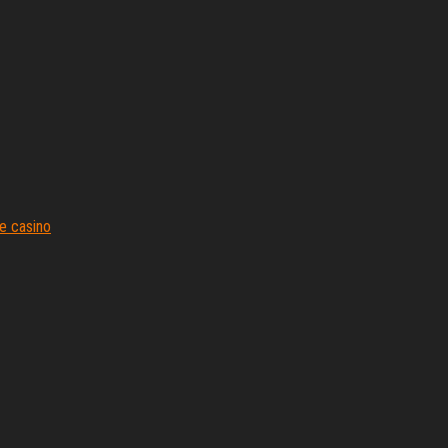
oe casino