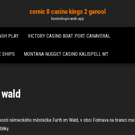
comic 8 casino kings 2 ganool
kasinobups.web.app
ASH PLAY
VICTORY CASINO BOAT PORT CANAVERAL
E SHIPS
MONTANA NUGGET CASINO KALISPELL MT
 wald
ízkosti německého městečka Furth im Wald, v obci Folmava na hranici m
bliky.