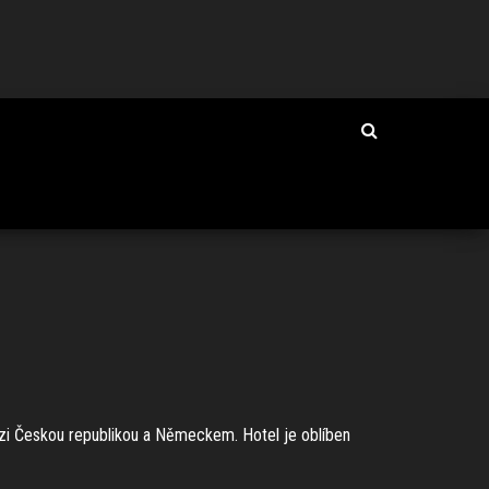
ezi Českou republikou a Německem. Hotel je oblíben