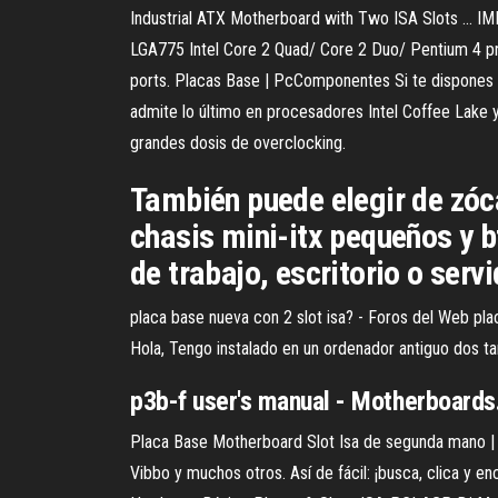
Industrial ATX Motherboard with Two ISA Slots ... IM
LGA775 Intel Core 2 Quad/ Core 2 Duo/ Pentium 4 p
ports. Placas Base | PcComponentes Si te dispones 
admite lo último en procesadores Intel Coffee Lake 
grandes dosis de overclocking.
También puede elegir de zóca
chasis mini-itx pequeños y bt
de trabajo, escritorio o ser
placa base nueva con 2 slot isa? - Foros del Web pla
Hola, Tengo instalado en un ordenador antiguo dos tar
p3b-f user's manual - Motherboards
Placa Base Motherboard Slot Isa de segunda mano | 
Vibbo y muchos otros. Así de fácil: ¡busca, clica y 