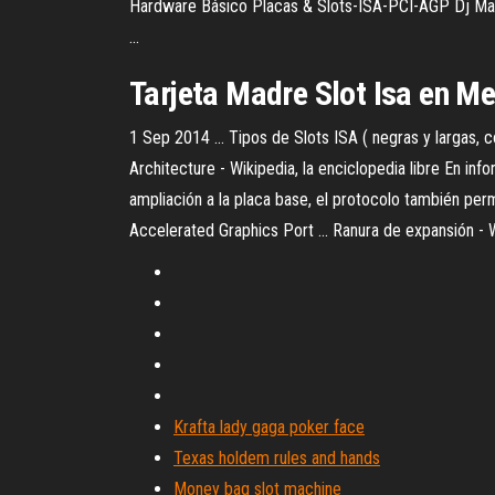
Hardware Básico Placas & Slots-ISA-PCI-AGP Dj Mazz
...
Tarjeta Madre
Slot Isa
en Me
1 Sep 2014 ... Tipos de Slots ISA ( negras y largas,
Architecture - Wikipedia, la enciclopedia libre En inf
ampliación a la placa base, el protocolo también per
Accelerated Graphics Port ... Ranura de expansión - W
Krafta lady gaga poker face
Texas holdem rules and hands
Money bag slot machine