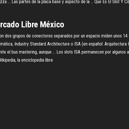
a ... Las partes de la placa base y aspecto de la ... Que Es El Slot 
rcado Libre México
 con dos grupos de conectores separados por un espacio miden unos 14 c
ormática, Industry Standard Architecture o ISA (en español: Arquitectura I
mite el bus mastering, aunque ... Los slots ISA permanecen por algunos 
ikipedia, la enciclopedia libre