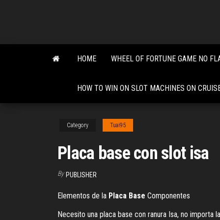
Skip
to
the
content
HOME
WHEEL OF FORTUNE GAME NO FL
HOW TO WIN ON SLOT MACHINES ON CRUIS
Category
Tuai95
Placa base con slot isa
By
PUBLISHER
Elementos de la
Placa Base
Componentes
Necesito una placa base con ranura Isa, no importa 