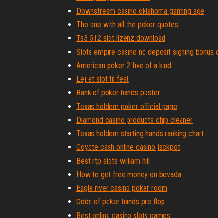
Downstream casino oklahoma gaming age
The one with all the poker quotes
Ts3 512 slot lizenz download
Slots empire casino no deposit signing bonus
American poker 2 five of a kind
Lej et slot til fest
Rank of poker hands poster
Texas holdem poker official page
Diamond casino products chip cleaner
Texas holdem starting hands ranking chart
Coyote cash online casino jackpot
Best rtp slots william hill
How to get free money on bovada
Eagle river casino poker room
Odds of poker hands pre flop
Best online casino slots games