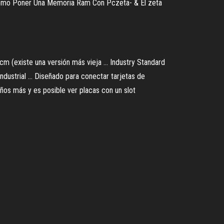
Y Cómo Poner Una Memoria Ram Con Pczeta- & El zeta
m (existe una versión más vieja ... Industry Standard
ndustrial ... Diseñado para conectar tarjetas de
años más y es posible ver placas con un slot